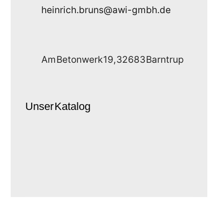
heinrich.bruns@awi-gmbh.de
Am Betonwerk 19, 32683 Barntrup
Unser Katalog